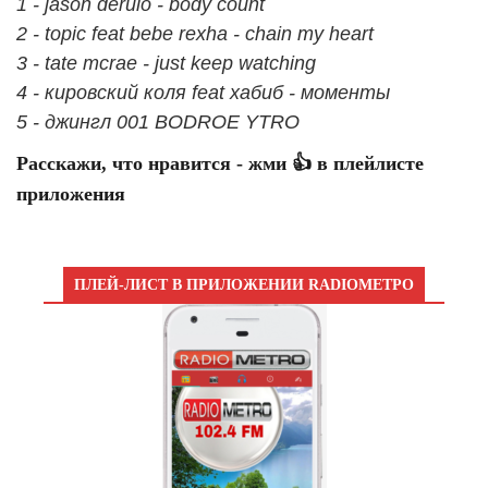
1 - jason derulo - body count
2 - topic feat bebe rexha - chain my heart
3 - tate mcrae - just keep watching
4 - кировский коля feat хабиб - моменты
5 - джингл 001 BODROE YTRO
Расскажи, что нравится - жми 👍 в плейлисте
приложения
ПЛЕЙ-ЛИСТ В ПРИЛОЖЕНИИ RADIOМЕТРО