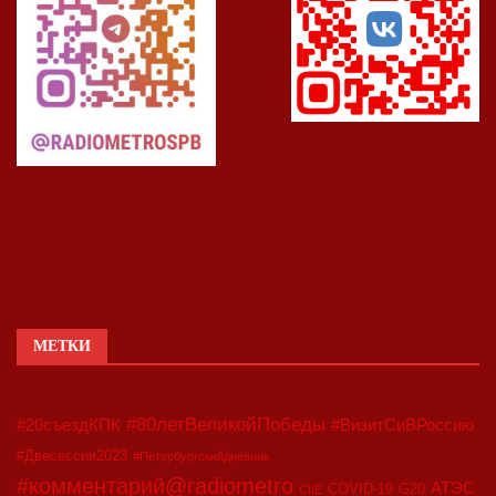
МЕТКИ
#80летВеликойПобеды
#20съездКПК
#ВизитСиВРоссию
#Двесессии2023
#Петербургскийдневник
#комментарий@radiometro
АТЭС
COVID-19
G20
CIIE