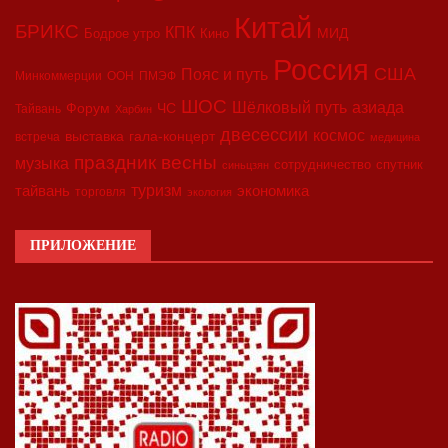
Китай
БРИКС
КПК
МИД
Бодрое утро
Кино
Россия
США
Пояс и путь
Минкоммерции
ООН
ПМЭФ
ШОС
азиада
Шёлковый путь
Форум
ЧС
Тайвань
Харбин
двесессии
космос
выставка
гала-концерт
встреча
медицина
праздник весны
музыка
сотрудничество
спутник
синьцзян
туризм
экономика
тайвань
торговля
экология
ПРИЛОЖЕНИЕ