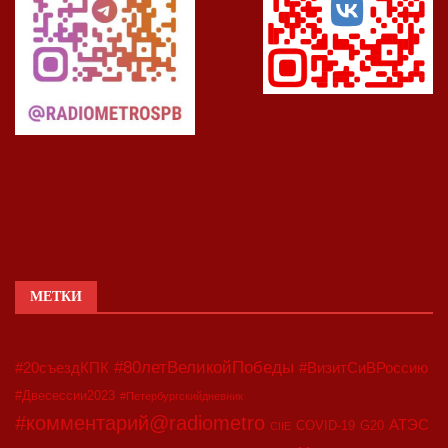
МЕТКИ
#80летВеликойПобеды
#20съездКПК
#ВизитСиВРоссию
#Двесессии2023
#Петербургскийдневник
#комментарий@radiometro
АТЭС
COVID-19
G20
CIIE