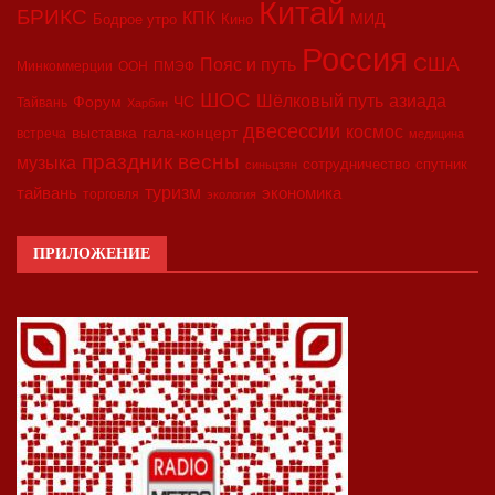
Китай
БРИКС
КПК
МИД
Бодрое утро
Кино
Россия
США
Пояс и путь
Минкоммерции
ООН
ПМЭФ
ШОС
азиада
Шёлковый путь
Форум
ЧС
Тайвань
Харбин
двесессии
космос
выставка
гала-концерт
встреча
медицина
праздник весны
музыка
сотрудничество
спутник
синьцзян
туризм
экономика
тайвань
торговля
экология
ПРИЛОЖЕНИЕ