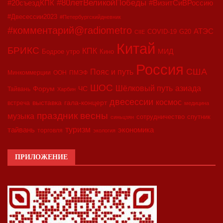
#80летВеликойПобеды
#20съездКПК
#ВизитСиВРоссию
#Двесессии2023
#Петербургскийдневник
#комментарий@radiometro
АТЭС
COVID-19
G20
CIIE
Китай
БРИКС
КПК
МИД
Бодрое утро
Кино
Россия
США
Пояс и путь
Минкоммерции
ООН
ПМЭФ
ШОС
азиада
Шёлковый путь
Форум
ЧС
Тайвань
Харбин
двесессии
космос
выставка
гала-концерт
встреча
медицина
праздник весны
музыка
сотрудничество
спутник
синьцзян
туризм
экономика
тайвань
торговля
экология
ПРИЛОЖЕНИЕ