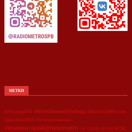
МЕТКИ
#80летВеликойПобеды
#20съездКПК
#ВизитСиВРоссию
#Двесессии2023
#Петербургскийдневник
#комментарий@radiometro
АТЭС
COVID-19
G20
CIIE