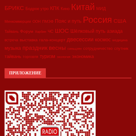
Китай
БРИКС
КПК
МИД
Бодрое утро
Кино
Россия
США
Пояс и путь
Минкоммерции
ООН
ПМЭФ
ШОС
азиада
Шёлковый путь
Форум
ЧС
Тайвань
Харбин
двесессии
космос
выставка
гала-концерт
встреча
медицина
праздник весны
музыка
сотрудничество
спутник
синьцзян
туризм
экономика
тайвань
торговля
экология
ПРИЛОЖЕНИЕ