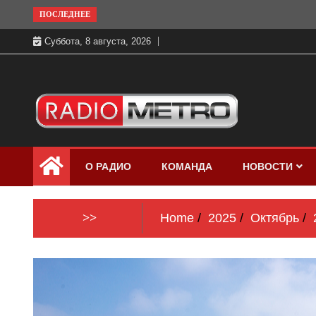
Skip
ПОСЛЕДНЕЕ
to
Суббота, 8 августа, 2026
content
Слушать онлайн и на 102.4 FM
Радио МЕТРО
бесплатно в хорошем качестве Санкт-
О РАДИО
КОМАНДА
НОВОСТИ
Петербург и Россия
>>
Home
2025
Октябрь