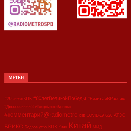
МЕТКИ
#80летВеликойПобеды
#20съездКПК
#ВизитСиВРоссию
#Двесессии2023
#Петербургскийдневник
#комментарий@radiometro
АТЭС
COVID-19
G20
CIIE
Китай
БРИКС
КПК
МИД
Бодрое утро
Кино