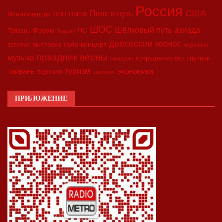
Россия
США
Пояс и путь
Минкоммерции
ООН
ПМЭФ
ШОС
азиада
Шёлковый путь
Форум
ЧС
Тайвань
Харбин
двесессии
космос
выставка
гала-концерт
встреча
медицина
праздник весны
музыка
сотрудничество
спутник
синьцзян
туризм
экономика
тайвань
торговля
экология
ПРИЛОЖЕНИЕ