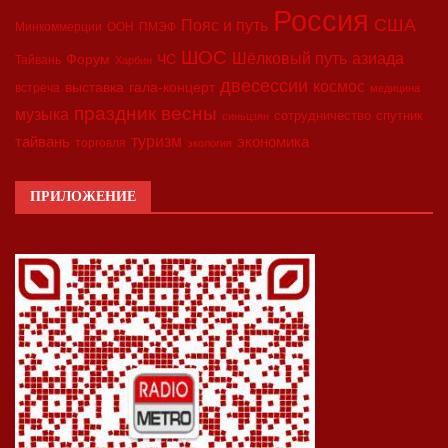
Россия
США
Пояс и путь
Минкоммерции
ООН
ПМЭФ
ШОС
азиада
Шёлковый путь
Форум
ЧС
Тайвань
Харбин
двесессии
космос
выставка
гала-концерт
встреча
медицина
праздник весны
музыка
сотрудничество
спутник
синьцзян
туризм
экономика
тайвань
торговля
экология
ПРИЛОЖЕНИЕ