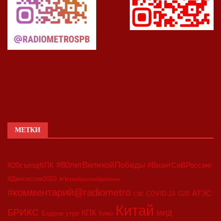
МЕТКИ
#80летВеликойПобеды
#20съездКПК
#ВизитСиВРоссию
#Двесессии2023
#Петербургскийдневник
#комментарий@radiometro
АТЭС
COVID-19
G20
CIIE
Китай
БРИКС
КПК
МИД
Бодрое утро
Кино