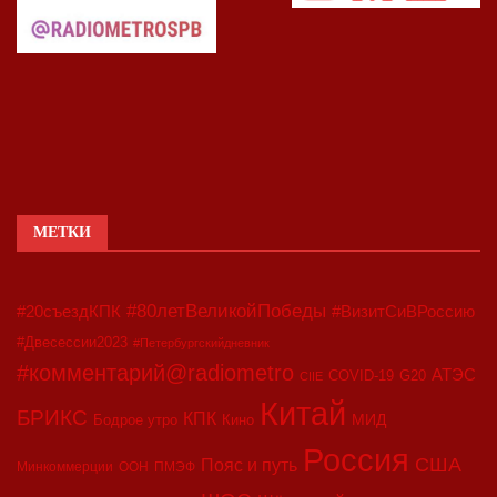
МЕТКИ
#80летВеликойПобеды
#20съездКПК
#ВизитСиВРоссию
#Двесессии2023
#Петербургскийдневник
#комментарий@radiometro
АТЭС
COVID-19
G20
CIIE
Китай
БРИКС
КПК
МИД
Бодрое утро
Кино
Россия
США
Пояс и путь
Минкоммерции
ООН
ПМЭФ