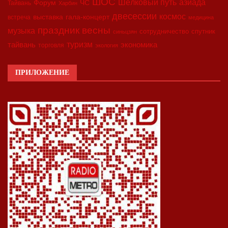
ШОС
азиада
Шёлковый путь
Форум
ЧС
Тайвань
Харбин
двесессии
космос
выставка
гала-концерт
встреча
медицина
праздник весны
музыка
сотрудничество
спутник
синьцзян
туризм
экономика
тайвань
торговля
экология
ПРИЛОЖЕНИЕ