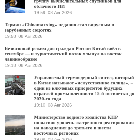
группу вычислительных спутников для
облачного ИИ
19:59
08 Авг 2026
Термин «Chinamaxxing» недавно стал вирусным в
зарубежных соцсетях
19:58
08 Авг 2026
Безвизовый режим для граждан России Китай ввёл в
сентябре — и туристический поток хлынул на восток
лавинообразно
19:18
08 Авг 2026
Управляемый термоядерный синтез, который
в Китае называют «искусственное солнце», –
один из ключевых приоритетов будущих
отраслей промышленности 15-й пятилетки до
2030-го года
19:10
08 Авг 2026
Министерство водного хозяйства КНР
повысило уровень экстренного реагирования
на наводнения до третьего в шести
восточных регионах
19:09
08 Авг 2026