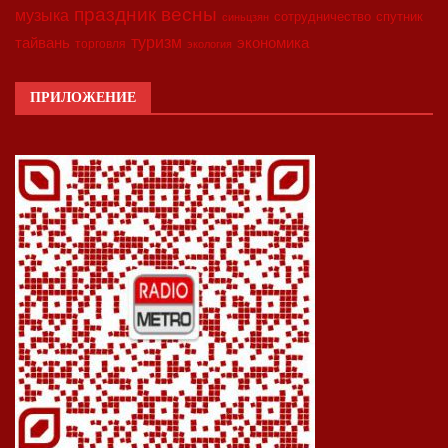
праздник весны
музыка
сотрудничество
спутник
синьцзян
туризм
экономика
тайвань
торговля
экология
ПРИЛОЖЕНИЕ