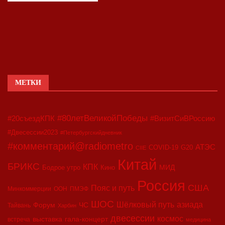
МЕТКИ
#80летВеликойПобеды
#20съездКПК
#ВизитСиВРоссию
#Двесессии2023
#Петербургскийдневник
#комментарий@radiometro
АТЭС
COVID-19
G20
CIIE
Китай
БРИКС
КПК
МИД
Бодрое утро
Кино
Россия
США
Пояс и путь
Минкоммерции
ООН
ПМЭФ
ШОС
азиада
Шёлковый путь
Форум
ЧС
Тайвань
Харбин
двесессии
космос
выставка
гала-концерт
встреча
медицина