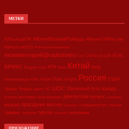
МЕТКИ
#80летВеликойПобеды
#20съездКПК
#ВизитСиВРоссию
#Двесессии2023
#Петербургскийдневник
#комментарий@radiometro
АТЭС
COVID-19
G20
CIIE
Китай
БРИКС
КПК
МИД
Бодрое утро
Кино
Россия
США
Пояс и путь
Минкоммерции
ООН
ПМЭФ
ШОС
азиада
Шёлковый путь
Форум
ЧС
Тайвань
Харбин
двесессии
космос
выставка
гала-концерт
встреча
медицина
праздник весны
музыка
сотрудничество
спутник
синьцзян
туризм
экономика
тайвань
торговля
экология
ПРИЛОЖЕНИЕ