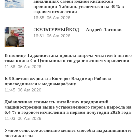
авиалиниях самой южной китайской
провинции Хайнань увеличился на 30% в
годовом исчислении
16:35
06 Авг 2026
#КУЛЬТУРНЫЙКОД — Андрей Логинов
16:31
06 Авг 2026
В столице Таджикистана прошла встреча читателей пятого
тома книги Си Цзиньпина о государственном управлении
11:56
06 Авг 2026
К 90-летию журнала «Костер»: Владимир Рябовол
присоединился к медиамарафону
11:45
06 Авг 2026
Добавленная стоимость китайских предприятий
машиностроения выше установленного порога выросла на
6,4 % в годовом исчислении в первом полугодии 2026 года
11:03
06 Авг 2026
Умное сельское хозяйство меняет способы выращивания и
доставки еды