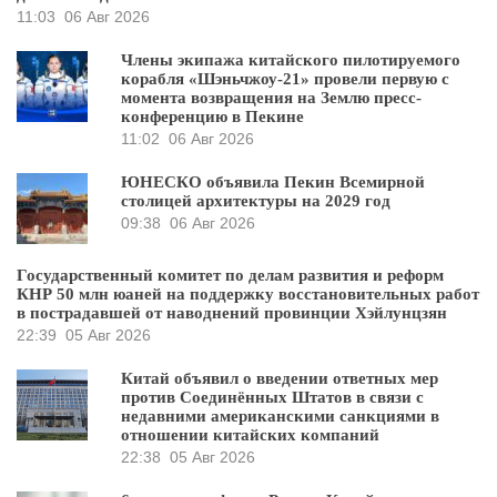
11:03
06 Авг 2026
Члены экипажа китайского пилотируемого
корабля «Шэньчжоу-21» провели первую с
момента возвращения на Землю пресс-
конференцию в Пекине
11:02
06 Авг 2026
ЮНЕСКО объявила Пекин Всемирной
столицей архитектуры на 2029 год
09:38
06 Авг 2026
Государственный комитет по делам развития и реформ
КНР 50 млн юаней на поддержку восстановительных работ
в пострадавшей от наводнений провинции Хэйлунцзян
22:39
05 Авг 2026
Китай объявил о введении ответных мер
против Соединённых Штатов в связи с
недавними американскими санкциями в
отношении китайских компаний
22:38
05 Авг 2026