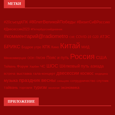
МЕТКИ
#80летВеликойПобеды
#20съездКПК
#ВизитСиВРоссию
#Двесессии2023
#Петербургскийдневник
#комментарий@radiometro
АТЭС
COVID-19
G20
CIIE
Китай
БРИКС
КПК
МИД
Бодрое утро
Кино
Россия
США
Пояс и путь
Минкоммерции
ООН
ПМЭФ
ШОС
азиада
Шёлковый путь
Форум
ЧС
Тайвань
Харбин
двесессии
космос
выставка
гала-концерт
встреча
медицина
праздник весны
музыка
сотрудничество
спутник
синьцзян
туризм
экономика
тайвань
торговля
экология
ПРИЛОЖЕНИЕ