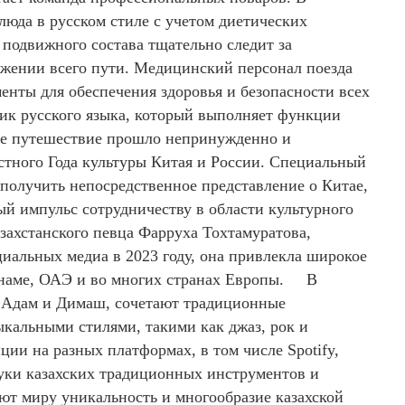
люда в русском стиле с учетом диетических
подвижного состава тщательно следит за
яжении всего пути. Медицинский персонал поезда
енты для обеспечения здоровья и безопасности всех
ик русского языка, который выполняет функции
ное путешествие прошло непринужденно и
стного Года культуры Китая и России. Специальный
получить непосредственное представление о Китае,
ый импульс сотрудничеству в области культурного
захстанского певца Фарруха Тохтамуратова,
циальных медиа в 2023 году, она привлекла широкое
етнаме, ОАЭ и во многих странах Европы. В
ак Адам и Димаш, сочетают традиционные
кальными стилями, такими как джаз, рок и
ии на разных платформах, в том числе Spotify,
вуки казахских традиционных инструментов и
т миру уникальность и многообразие казахской