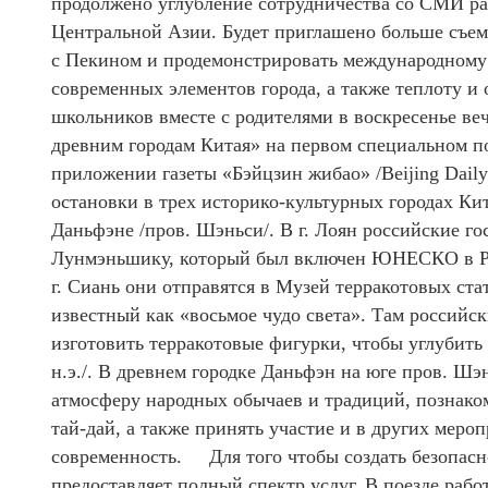
продолжено углубление сотрудничества со СМИ ра
Центральной Азии. Будет приглашено больше съем
с Пекином и продемонстрировать международному
современных элементов города, а также теплоту и
школьников вместе с родителями в воскресенье ве
древним городам Китая» на первом специальном п
приложении газеты «Бэйцзин жибао» /Beijing Dail
остановки в трех историко-культурных городах Ки
Даньфэне /пров. Шэньси/. В г. Лоян российские г
Лунмэньшику, который был включен ЮНЕСКО в Рее
г. Сиань они отправятся в Музей терракотовых ст
известный как «восьмое чудо света». Там российс
изготовить терракотовые фигурки, чтобы углубить
н.э./. В древнем городке Даньфэн на юге пров. Шэ
атмосферу народных обычаев и традиций, познак
тай-дай, а также принять участие и в других мер
современность. Для того чтобы создать безопасн
предоставляет полный спектр услуг. В поезде раб