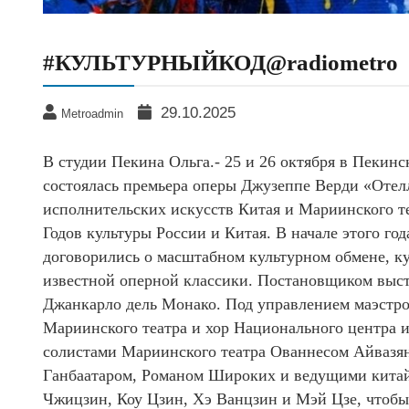
#КУЛЬТУРНЫЙКОД@radiometro
29.10.2025
Metroadmin
В студии Пекина Ольга.- 25 и 26 октября в Пекин
состоялась премьера оперы Джузеппе Верди «Отел
исполнительских искусств Китая и Мариинского т
Годов культуры России и Китая. В начале этого го
договорились о масштабном культурном обмене, к
известной оперной классики. Постановщиком выс
Джанкарло дель Монако. Под управлением маэстр
Мариинского театра и хор Национального центра 
солистами Мариинского театра Ованнесом Айвазя
Ганбаатаром, Романом Широких и ведущими китай
Чжицзин, Коу Цзин, Хэ Ванцзин и Мэй Цзе, чтобы