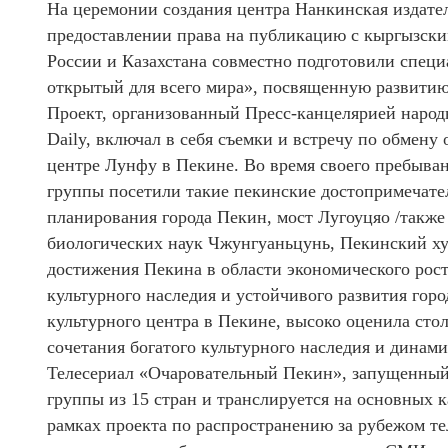
На церемонии создания центра Нанкинская издател
предоставлении права на публикацию с кыргызски
России и Казахстана совместно подготовили спец
открытый для всего мира», посвященную развитию
Проект, организованный Пресс-канцелярией народн
Daily, включал в себя съемки и встречу по обмену 
центре Лунфу в Пекине. Во время своего пребыван
группы посетили такие пекинские достопримечател
планирования города Пекин, мост Лугоуцяо /также
биологических наук Чжунгуаньцунь, Пекинский ху
достижения Пекина в области экономического рос
культурного наследия и устойчивого развития гор
культурного центра в Пекине, высоко оценила ст
сочетания богатого культурного наследия и динами
Телесериал «Очаровательный Пекин», запущенный 
группы из 15 стран и транслируется на основных 
рамках проекта по распространению за рубежом т