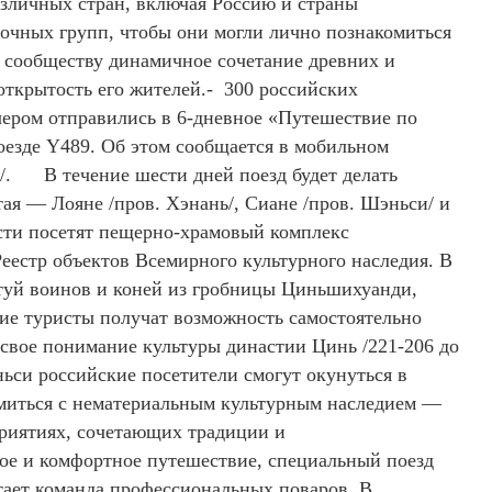
зличных стран, включая Россию и страны
очных групп, чтобы они могли лично познакомиться
 сообществу динамичное сочетание древних и
 открытость его жителей.- 300 российских
чером отправились в 6-дневное «Путешествие по
оезде Y489. Об этом сообщается в мобильном
y/. В течение шести дней поезд будет делать
тая — Лояне /пров. Хэнань/, Сиане /пров. Шэньси/ и
ости посетят пещерно-храмовый комплекс
стр объектов Всемирного культурного наследия. В
атуй воинов и коней из гробницы Циньшихуанди,
кие туристы получат возможность самостоятельно
 свое понимание культуры династии Цинь /221-206 до
ньси российские посетители смогут окунуться в
омиться с нематериальным культурным наследием —
оприятиях, сочетающих традиции и
ое и комфортное путешествие, специальный поезд
отает команда профессиональных поваров. В