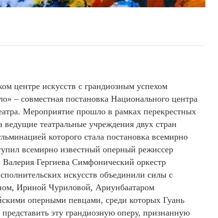
ском центре искусств с грандиозным успехом
ло» – совместная постановка Национального центра
еатра. Мероприятие прошло в рамках перекрестных
да ведущие театральные учреждения двух стран
ульминацией которого стала постановка всемирно
тупил всемирно известный оперный режиссер
о Валерия Гергиева Симфонический оркестр
исполнительских искусств объединили силы с
ном, Ириной Чуриловой, Ариунбаатаром
скими оперными певцами, среди которых Гуань
 представить эту грандиозную оперу, признанную