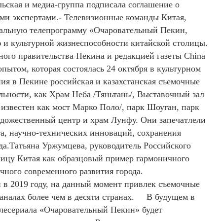
ьская и медиа-группа подписала соглашение о
ми экспертами.- Телевизионные команды Китая,
иальную телепрограмму «Очаровательный Пекин,
 и культурной жизнеспособности китайской столицы.
ого правительства Пекина и редакцией газеты China
опытом, которая состоялась 24 октября в культурном
ия в Пекине российская и казахстанская съемочные
ьности, как Храм Неба /Тяньтань/, Выставочный зал
 известен как мост Марко Поло/, парк Шоуган, парк
дожественный центр и храм Лунфу. Они запечатлели
та, научно-технических инноваций, сохранения
ода.Татьяна Уржумцева, руководитель Российского
олицу Китая как образцовый пример гармоничного
чного современного развития города.
в 2019 году, на данный момент привлек съемочные
каналах более чем в десяти странах. В будущем в
елесериала «Очаровательный Пекин» будет