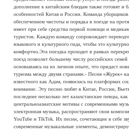
дополнение к китайским блюдам также готовят и б
особенностей Китая и России. Команда уборщиков 
обеспечением чистоты и порядка в поезде на прот
имеет при себе средства первой помощи и медикам
туристов. Каждую команду сопровождает переводч
языкового и культурного гида, чтобы это культур
комфортно.Эта поездка проходит в рамках перекре
поезд позволит большему числу российских семей 
основываясь на их личном опыте, что придаст нов
туризма между двумя странами.- Песня «Журек» ка
известного как Адам, появилась на платформах со
внимание. Эту песню любят в Китае, России, Вь
последние несколько лет казахстанские певцы, к
центральноазиатские мотивы с современными музы
электронная музыка, распространяют свои композиц
YouTube и TikTok. Их песни, сочетающие в себе з
современные музыкальные элементы, демонстрирую