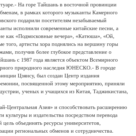
туаре.- На горе Тайшань в восточной провинции
бменам, в рамках которого музыканты Камерного
овского подарили посетителям незабываемый
анты исполнили современные китайские песни, а
кие как «Подмосковные вечера», «Катюша», «Ой,
ме того, артисты хора поднялись на вершину горы
жами, получив более глубокое представление о
айшань с 1987 года является объектом Всемирного
рного природного наследия ЮНЕСКО.- В городе
инции Цзянсу, был создан Центр издания
еремонии, посвященной этому мероприятию, приняли
ндустрии, ученых и учащихся из Китая, Таджикистана,
ай-Центральная Азия» и способствовать расширению
ти культуры и издательства посредством перевода
й цель объединять ресурсы университетов,
зации региональных обменов и сотрудничества.