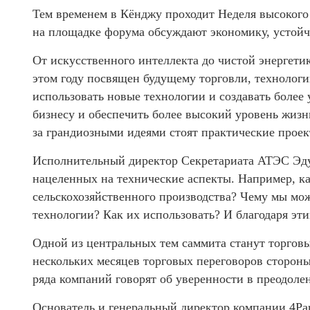
Тем временем в Кёнджу проходит Неделя высокого
на площадке форума обсуждают экономику, устойчи
От искусственного интеллекта до чистой энерге
этом году посвящен будущему торговли, технологи
использовать новые технологии и создавать более
бизнесу и обеспечить более высокий уровень жизн
за грандиозными идеями стоят практические проек
Исполнительный директор Секретариата АТЭС Эду
нацеленных на технические аспекты. Например, к
сельскохозяйственного производства? Чему мы мож
технологии? Как их использовать? И благодаря эти
Одной из центральных тем саммита станут торго
нескольких месяцев торговых переговоров сторо
ряда компаний говорят об уверенности в преодоле
Основатель и генеральный директор компании 4Par