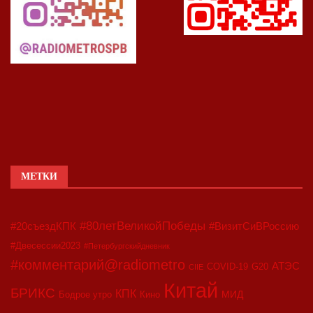
МЕТКИ
#80летВеликойПобеды
#20съездКПК
#ВизитСиВРоссию
#Двесессии2023
#Петербургскийдневник
#комментарий@radiometro
АТЭС
COVID-19
G20
CIIE
Китай
БРИКС
КПК
МИД
Бодрое утро
Кино