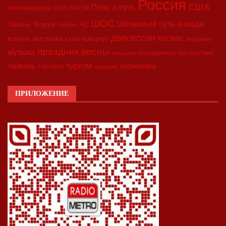
Россия
США
Пояс и путь
Минкоммерции
ООН
ПМЭФ
ШОС
азиада
Шёлковый путь
Форум
ЧС
Тайвань
Харбин
двесессии
космос
выставка
гала-концерт
встреча
медицина
праздник весны
музыка
сотрудничество
спутник
синьцзян
туризм
экономика
тайвань
торговля
экология
ПРИЛОЖЕНИЕ