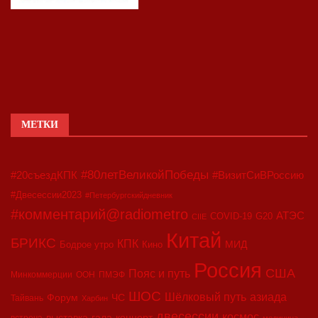
МЕТКИ
#80летВеликойПобеды
#20съездКПК
#ВизитСиВРоссию
#Двесессии2023
#Петербургскийдневник
#комментарий@radiometro
АТЭС
COVID-19
G20
CIIE
Китай
БРИКС
КПК
МИД
Бодрое утро
Кино
Россия
США
Пояс и путь
Минкоммерции
ООН
ПМЭФ
ШОС
азиада
Шёлковый путь
Форум
ЧС
Тайвань
Харбин
двесессии
космос
выставка
гала-концерт
встреча
медицина