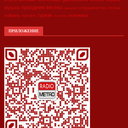
праздник весны
музыка
сотрудничество
спутник
синьцзян
туризм
экономика
тайвань
торговля
экология
ПРИЛОЖЕНИЕ