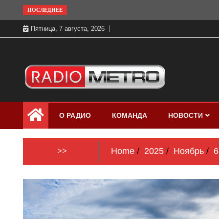
Skip
ПОСЛЕДНЕЕ
to
Пятница, 7 августа, 2026
content
Слушать онлайн и на 102.4 FM
Радио МЕТРО
бесплатно в хорошем качестве Санкт-
О РАДИО
КОМАНДА
НОВОСТИ
Петербург и Россия
>>
Home
2025
Ноябрь
6