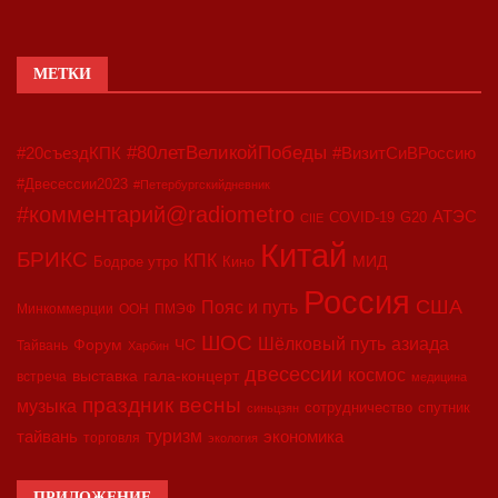
МЕТКИ
#80летВеликойПобеды
#20съездКПК
#ВизитСиВРоссию
#Двесессии2023
#Петербургскийдневник
#комментарий@radiometro
АТЭС
COVID-19
G20
CIIE
Китай
БРИКС
КПК
МИД
Бодрое утро
Кино
Россия
США
Пояс и путь
Минкоммерции
ООН
ПМЭФ
ШОС
азиада
Шёлковый путь
Форум
ЧС
Тайвань
Харбин
двесессии
космос
выставка
гала-концерт
встреча
медицина
праздник весны
музыка
сотрудничество
спутник
синьцзян
туризм
экономика
тайвань
торговля
экология
ПРИЛОЖЕНИЕ