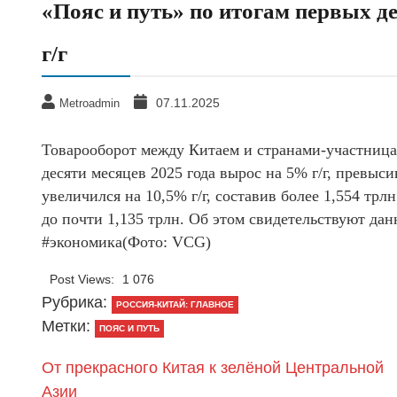
«Пояс и путь» по итогам первых д
г/г
07.11.2025
Metroadmin
Товарооборот между Китаем и странами-участница
десяти месяцев 2025 года вырос на 5% г/г, превыси
увеличился на 10,5% г/г, составив более 1,554 трл
до почти 1,135 трлн. Об этом свидетельствуют да
#экономика(Фото: VCG)
Post Views:
1 076
Рубрика:
РОССИЯ-КИТАЙ: ГЛАВНОЕ
Метки:
ПОЯС И ПУТЬ
От прекрасного Китая к зелёной Центральной
Азии