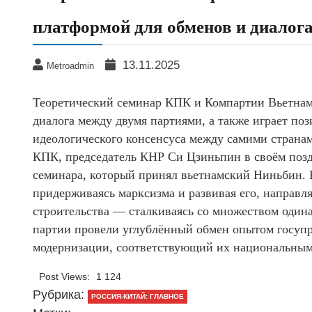
платформой для обменов и диалог
13.11.2025
Metroadmin
Теоретический семинар КПК и Компартии Вьетнам
диалога между двумя партиями, а также играет по
идеологического консенсуса между самими страна
КПК, председатель КНР Си Цзиньпин в своём поздр
семинара, который принял вьетнамский Ниньбин. 
придерживаясь марксизма и развивая его, направл
строительства — сталкиваясь со множеством одина
партии провели углублённый обмен опытом госупр
модернизации, соответствующий их национальным
Post Views:
1 124
Рубрика:
РОССИЯ-КИТАЙ: ГЛАВНОЕ