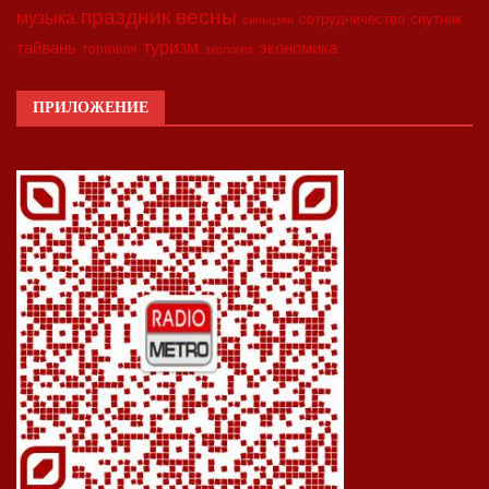
праздник весны
музыка
сотрудничество
спутник
синьцзян
туризм
экономика
тайвань
торговля
экология
ПРИЛОЖЕНИЕ