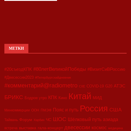
МЕТКИ
#80летВеликойПобеды
#20съездКПК
#ВизитСиВРоссию
#Двесессии2023
#Петербургскийдневник
#комментарий@radiometro
АТЭС
COVID-19
G20
CIIE
Китай
БРИКС
КПК
МИД
Бодрое утро
Кино
Россия
США
Пояс и путь
Минкоммерции
ООН
ПМЭФ
ШОС
азиада
Шёлковый путь
Форум
ЧС
Тайвань
Харбин
двесессии
космос
выставка
гала-концерт
встреча
медицина