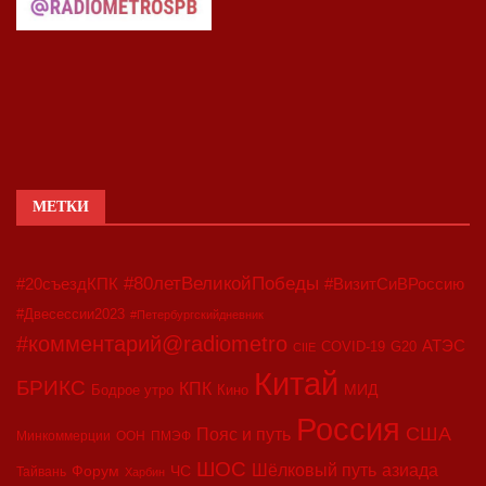
МЕТКИ
#80летВеликойПобеды
#20съездКПК
#ВизитСиВРоссию
#Двесессии2023
#Петербургскийдневник
#комментарий@radiometro
АТЭС
COVID-19
G20
CIIE
Китай
БРИКС
КПК
МИД
Бодрое утро
Кино
Россия
США
Пояс и путь
Минкоммерции
ООН
ПМЭФ
ШОС
азиада
Шёлковый путь
Форум
ЧС
Тайвань
Харбин