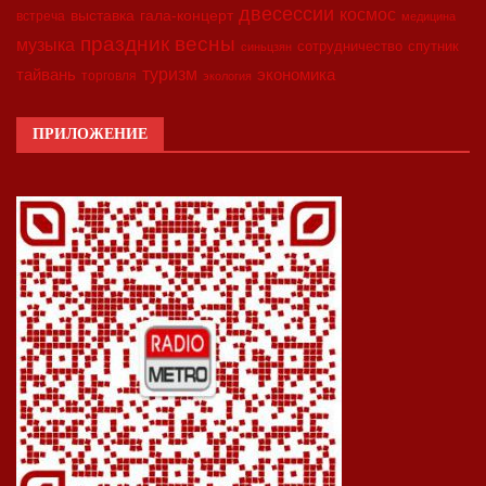
двесессии
космос
выставка
гала-концерт
встреча
медицина
праздник весны
музыка
сотрудничество
спутник
синьцзян
туризм
экономика
тайвань
торговля
экология
ПРИЛОЖЕНИЕ