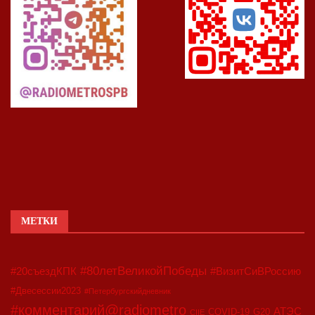
МЕТКИ
#80летВеликойПобеды
#20съездКПК
#ВизитСиВРоссию
#Двесессии2023
#Петербургскийдневник
#комментарий@radiometro
АТЭС
COVID-19
G20
CIIE