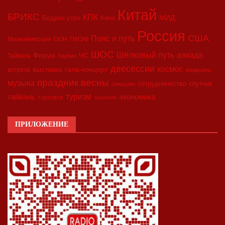
Китай
БРИКС
КПК
МИД
Бодрое утро
Кино
Россия
США
Пояс и путь
Минкоммерции
ООН
ПМЭФ
ШОС
азиада
Шёлковый путь
Форум
ЧС
Тайвань
Харбин
двесессии
космос
выставка
гала-концерт
встреча
медицина
праздник весны
музыка
сотрудничество
спутник
синьцзян
туризм
экономика
тайвань
торговля
экология
ПРИЛОЖЕНИЕ