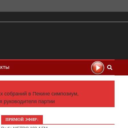
АКТЫ
х собраний в Пекине симпозиум,
 руководителя партии
ПРЯМОЙ ЭФИР: