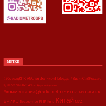
МЕТКИ
#80летВеликойПобеды
#20съездКПК
#ВизитСиВРоссию
#Двесессии2023
#Петербургскийдневник
#комментарий@radiometro
АТЭС
COVID-19
G20
CIIE
Китай
БРИКС
КПК
МИД
Бодрое утро
Кино