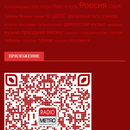
Россия
США
Пояс и путь
Минкоммерции
ООН
ПМЭФ
ШОС
азиада
Шёлковый путь
Форум
ЧС
Тайвань
Харбин
двесессии
космос
выставка
гала-концерт
встреча
медицина
праздник весны
музыка
сотрудничество
спутник
синьцзян
туризм
экономика
тайвань
торговля
экология
ПРИЛОЖЕНИЕ