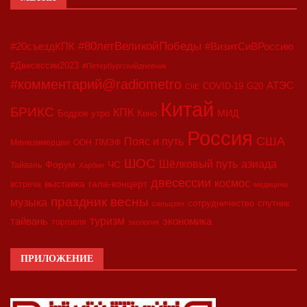
#80летВеликойПобеды
#20съездКПК
#ВизитСиВРоссию
#Двесессии2023
#Петербургскийдневник
#комментарий@radiometro
АТЭС
COVID-19
G20
CIIE
Китай
БРИКС
КПК
МИД
Бодрое утро
Кино
Россия
США
Пояс и путь
Минкоммерции
ООН
ПМЭФ
ШОС
азиада
Шёлковый путь
Форум
ЧС
Тайвань
Харбин
двесессии
космос
выставка
гала-концерт
встреча
медицина
праздник весны
музыка
сотрудничество
спутник
синьцзян
туризм
экономика
тайвань
торговля
экология
ПРИЛОЖЕНИЕ