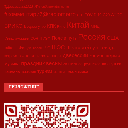
#Двесессии2023
#Петербургскийдневник
#комментарий@radiometro
АТЭС
COVID-19
G20
CIIE
Китай
БРИКС
КПК
МИД
Бодрое утро
Кино
Россия
США
Пояс и путь
Минкоммерции
ООН
ПМЭФ
ШОС
азиада
Шёлковый путь
Форум
ЧС
Тайвань
Харбин
двесессии
космос
выставка
гала-концерт
встреча
медицина
праздник весны
музыка
сотрудничество
спутник
синьцзян
туризм
экономика
тайвань
торговля
экология
ПРИЛОЖЕНИЕ