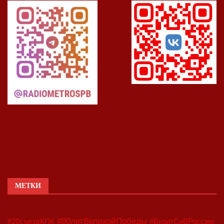
МЕТКИ
#80летВеликойПобеды
#20съездКПК
#ВизитСиВРоссию