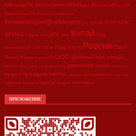
#80летВеликойПобеды
#20съездКПК
#ВизитСиВРоссию
#Двесессии2023
#Петербургскийдневник
#комментарий@radiometro
АТЭС
COVID-19
G20
CIIE
Китай
БРИКС
КПК
МИД
Бодрое утро
Кино
Россия
США
Пояс и путь
Минкоммерции
ООН
ПМЭФ
ШОС
азиада
Шёлковый путь
Форум
ЧС
Тайвань
Харбин
двесессии
космос
выставка
гала-концерт
встреча
медицина
праздник весны
музыка
сотрудничество
спутник
синьцзян
туризм
экономика
тайвань
торговля
экология
ПРИЛОЖЕНИЕ