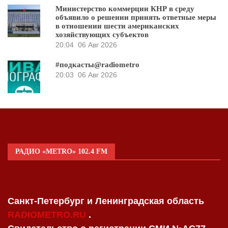
Министерство коммерции КНР в среду
объявило о решении принять ответные меры
в отношении шести американских
хозяйствующих субъектов
20:04
06 Авг 2026
#подкасты@radiometro
20:03
06 Авг 2026
РАДИО «METRO» 102.4 FM
Санкт-Петербург и Ленинградская область
RADIOMETRO.RU
.