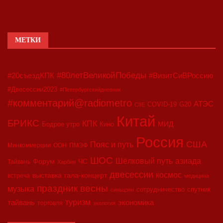
МЕТКИ
#80летВеликойПобеды
#20съездКПК
#ВизитСиВРоссию
#Двесессии2023
#Петербургскийдневник
#комментарий@radiometro
АТЭС
COVID-19
G20
CIIE
Китай
БРИКС
КПК
МИД
Бодрое утро
Кино
Россия
США
Пояс и путь
Минкоммерции
ООН
ПМЭФ
ШОС
азиада
Шёлковый путь
Форум
ЧС
Тайвань
Харбин
двесессии
космос
выставка
гала-концерт
встреча
медицина
праздник весны
музыка
сотрудничество
спутник
синьцзян
туризм
экономика
тайвань
торговля
экология