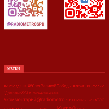
МЕТКИ
#80летВеликойПобеды
#20съездКПК
#ВизитСиВРоссию
#Двесессии2023
#Петербургскийдневник
#комментарий@radiometro
АТЭС
COVID-19
G20
CIIE
Китай