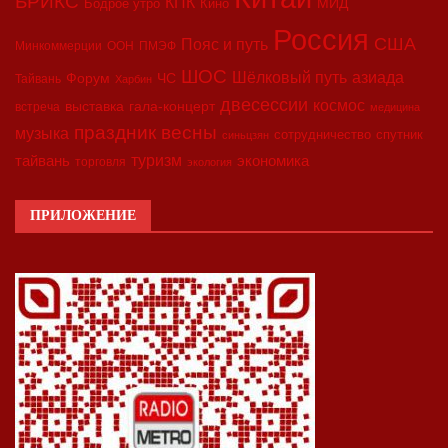
БРИКС
КПК
МИД
Бодрое утро
Кино
Россия
США
Пояс и путь
Минкоммерции
ООН
ПМЭФ
ШОС
азиада
Шёлковый путь
Форум
ЧС
Тайвань
Харбин
двесессии
космос
выставка
гала-концерт
встреча
медицина
праздник весны
музыка
сотрудничество
спутник
синьцзян
туризм
экономика
тайвань
торговля
экология
ПРИЛОЖЕНИЕ