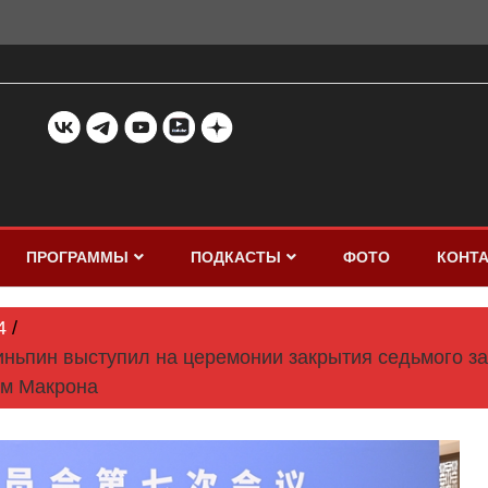
ПРОГРАММЫ
ПОДКАСТЫ
ФОТО
КОНТ
4
ньпин выступил на церемонии закрытия седьмого за
ем Макрона