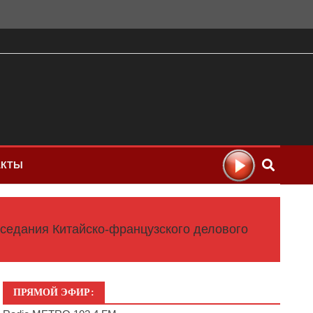
АКТЫ
седания Китайско-французского делового
ПРЯМОЙ ЭФИР: