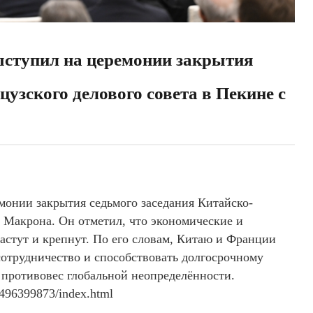
ыступил на церемонии закрытия
узского делового совета в Пекине с
онии закрытия седьмого заседания Китайско-
м Макрона. Он отметил, что экономические и
астут и крепнут. По его словам, Китаю и Франции
 сотрудничество и способствовать долгосрочному
противовес глобальной неопределённости.
3496399873/index.html