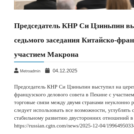
Председатель КНР Си Цзиньпин в
седьмого заседания Китайско-франц
участием Макрона
04.12.2025
Metroadmin
Председатель КНР Си Цзиньпин выступил на церем
французского делового совета в Пекине с участие
торговые связи между двумя странами неуклонно р
следует использовать все возможности, углублять
стабильному развитию двусторонних отношений в 
https://russian.cgtn.com/news/2025-12-04/199649503