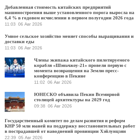
Добавленная стоимость китайских предприятий
машиностроения выше установленного порога выросла на
6,4 % в годовом исчислении в первом полугодии 2026 года
11:03
06 Авг 2026
Умное сельское хозяйство меняет способы выращивания и
доставки еды
11:03
06 Авг 2026
Члены экипажа китайского пилотируемого
корабля «Шэньчжоу-21» провели первую с
момента возвращения на Землю пресс-
конференцию в Пекине
11:02
06 Авг 2026
ЮНЕСКО объявила Пекин Всемирной
столицей архитектуры на 2029 год
09:38
06 Авг 2026
Государственный комитет по делам развития и реформ
КНР 50 млн юаней на поддержку восстановительных работ
в пострадавшей от наводнений провинции Хэйлунцзян
22:39
05 Авг 2026