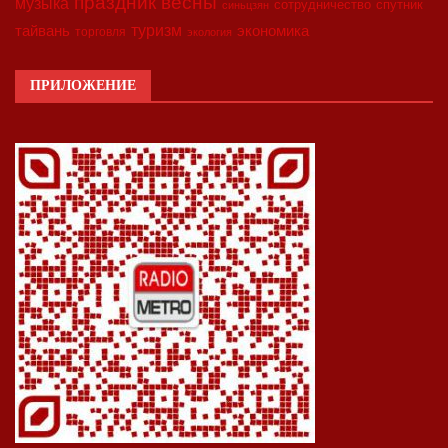
праздник весны
музыка
сотрудничество
спутник
синьцзян
туризм
экономика
тайвань
торговля
экология
ПРИЛОЖЕНИЕ