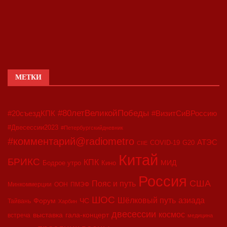
МЕТКИ
#80летВеликойПобеды
#20съездКПК
#ВизитСиВРоссию
#Двесессии2023
#Петербургскийдневник
#комментарий@radiometro
АТЭС
COVID-19
G20
CIIE
Китай
БРИКС
КПК
МИД
Бодрое утро
Кино
Россия
США
Пояс и путь
Минкоммерции
ООН
ПМЭФ
ШОС
азиада
Шёлковый путь
Форум
ЧС
Тайвань
Харбин
двесессии
космос
выставка
гала-концерт
встреча
медицина