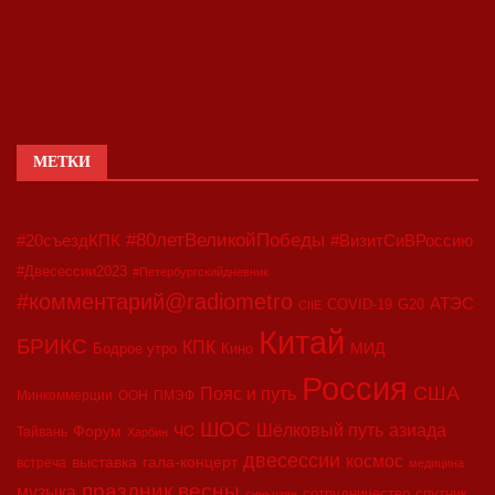
МЕТКИ
#80летВеликойПобеды
#20съездКПК
#ВизитСиВРоссию
#Двесессии2023
#Петербургскийдневник
#комментарий@radiometro
АТЭС
COVID-19
G20
CIIE
Китай
БРИКС
КПК
МИД
Бодрое утро
Кино
Россия
США
Пояс и путь
Минкоммерции
ООН
ПМЭФ
ШОС
азиада
Шёлковый путь
Форум
ЧС
Тайвань
Харбин
двесессии
космос
выставка
гала-концерт
встреча
медицина
праздник весны
музыка
сотрудничество
спутник
синьцзян