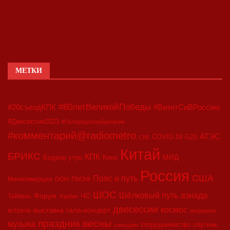
МЕТКИ
#80летВеликойПобеды
#20съездКПК
#ВизитСиВРоссию
#Двесессии2023
#Петербургскийдневник
#комментарий@radiometro
АТЭС
COVID-19
G20
CIIE
Китай
БРИКС
КПК
МИД
Бодрое утро
Кино
Россия
США
Пояс и путь
Минкоммерции
ООН
ПМЭФ
ШОС
азиада
Шёлковый путь
Форум
ЧС
Тайвань
Харбин
двесессии
космос
выставка
гала-концерт
встреча
медицина
праздник весны
музыка
сотрудничество
спутник
синьцзян