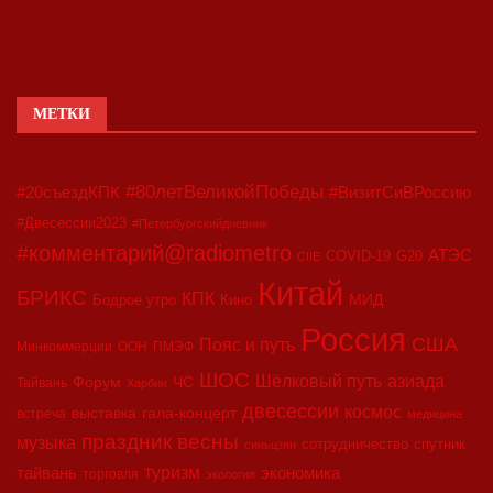
МЕТКИ
#80летВеликойПобеды
#20съездКПК
#ВизитСиВРоссию
#Двесессии2023
#Петербургскийдневник
#комментарий@radiometro
АТЭС
COVID-19
G20
CIIE
Китай
БРИКС
КПК
МИД
Бодрое утро
Кино
Россия
США
Пояс и путь
Минкоммерции
ООН
ПМЭФ
ШОС
азиада
Шёлковый путь
Форум
ЧС
Тайвань
Харбин
двесессии
космос
выставка
гала-концерт
встреча
медицина
праздник весны
музыка
сотрудничество
спутник
синьцзян
туризм
экономика
тайвань
торговля
экология