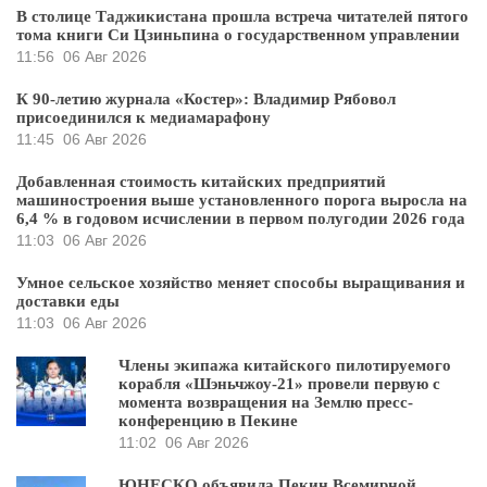
В столице Таджикистана прошла встреча читателей пятого
тома книги Си Цзиньпина о государственном управлении
11:56
06 Авг 2026
К 90-летию журнала «Костер»: Владимир Рябовол
присоединился к медиамарафону
11:45
06 Авг 2026
Добавленная стоимость китайских предприятий
машиностроения выше установленного порога выросла на
6,4 % в годовом исчислении в первом полугодии 2026 года
11:03
06 Авг 2026
Умное сельское хозяйство меняет способы выращивания и
доставки еды
11:03
06 Авг 2026
Члены экипажа китайского пилотируемого
корабля «Шэньчжоу-21» провели первую с
момента возвращения на Землю пресс-
конференцию в Пекине
11:02
06 Авг 2026
ЮНЕСКО объявила Пекин Всемирной