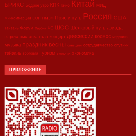
Китай
БРИКС
КПК
МИД
Бодрое утро
Кино
Россия
США
Пояс и путь
Минкоммерции
ООН
ПМЭФ
ШОС
азиада
Шёлковый путь
Форум
ЧС
Тайвань
Харбин
двесессии
космос
выставка
гала-концерт
встреча
медицина
праздник весны
музыка
сотрудничество
спутник
синьцзян
туризм
экономика
тайвань
торговля
экология
ПРИЛОЖЕНИЕ