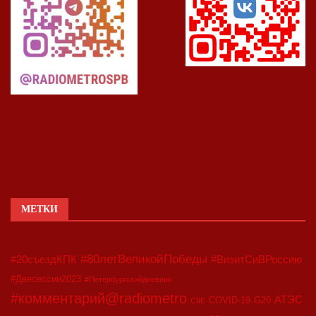
МЕТКИ
#80летВеликойПобеды
#20съездКПК
#ВизитСиВРоссию
#Двесессии2023
#Петербургскийдневник
#комментарий@radiometro
АТЭС
COVID-19
G20
CIIE