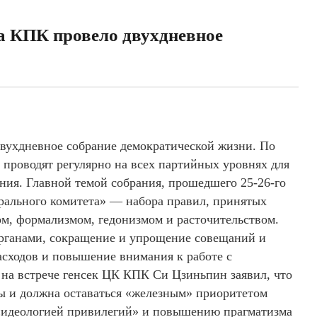
а КПК провело двухдневное
вухдневное собрание демократической жизни. По
проводят регулярно на всех партийных уровнях для
ия. Главной темой собрания, прошедшего 25-26-го
рального комитета» — набора правил, принятых
ом, формализмом, гедонизмом и расточительством.
органами, сокращение и упрощение совещаний и
асходов и повышение внимания к работе с
на встрече генсек ЦК КПК Си Цзиньпин заявил, что
ы и должна оставаться «железным» приоритетом
 «идеологией привилегий» и повышению прагматизма