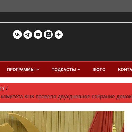
ПРОГРАММЫ
ПОДКАСТЫ
ФОТО
КОНТ
27
комитета КПК провело двухдневное собрание демок