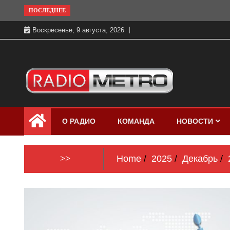
Skip
ПОСЛЕДНЕЕ
to
Воскресенье, 9 августа, 2026
content
Слушать онлайн и на 102.4 FM
Радио МЕТРО
бесплатно в хорошем качестве Санкт-
О РАДИО
КОМАНДА
НОВОСТИ
Петербург и Россия
>>
Home
2025
Декабрь