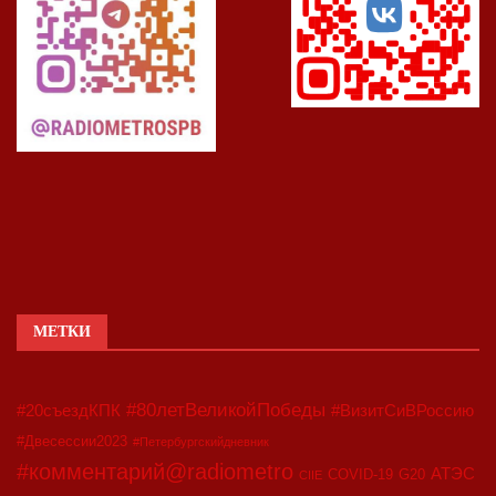
МЕТКИ
#80летВеликойПобеды
#20съездКПК
#ВизитСиВРоссию
#Двесессии2023
#Петербургскийдневник
#комментарий@radiometro
АТЭС
COVID-19
G20
CIIE