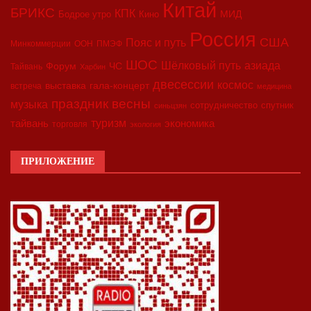
Китай
БРИКС
КПК
МИД
Бодрое утро
Кино
Россия
США
Пояс и путь
Минкоммерции
ООН
ПМЭФ
ШОС
азиада
Шёлковый путь
Форум
ЧС
Тайвань
Харбин
двесессии
космос
выставка
гала-концерт
встреча
медицина
праздник весны
музыка
сотрудничество
спутник
синьцзян
туризм
экономика
тайвань
торговля
экология
ПРИЛОЖЕНИЕ