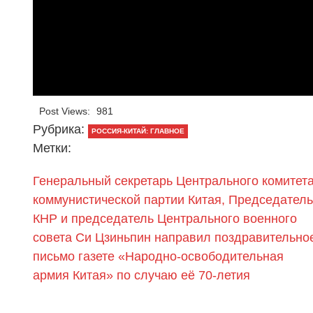
Post Views:
981
Рубрика:
РОССИЯ-КИТАЙ: ГЛАВНОЕ
Метки:
Генеральный секретарь Центрального комитет
коммунистической партии Китая, Председатель
КНР и председатель Центрального военного
совета Си Цзиньпин направил поздравительно
письмо газете «Народно-освободительная
армия Китая» по случаю её 70-летия