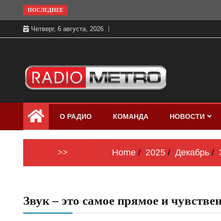
Skip
ПОСЛЕДНЕЕ
to
Четверг, 6 августа, 2026
content
Слушать онлайн и на 102.4 FM
Радио МЕТРО
бесплатно в хорошем качестве Санкт-
О РАДИО
КОМАНДА
НОВОСТИ
Петербург и Россия
>>
Home
2025
Декабрь
Звук – это самое прямое и чувстве