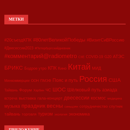
МЕТКИ
#80летВеликойПобеды
#20съездКПК
#ВизитСиВРоссию
#Двесессии2023
#Петербургскийдневник
#комментарий@radiometro
АТЭС
COVID-19
G20
CIIE
Китай
БРИКС
КПК
МИД
Бодрое утро
Кино
Россия
США
Пояс и путь
Минкоммерции
ООН
ПМЭФ
ШОС
азиада
Шёлковый путь
Форум
ЧС
Тайвань
Харбин
двесессии
космос
выставка
гала-концерт
встреча
медицина
праздник весны
музыка
сотрудничество
спутник
синьцзян
туризм
экономика
тайвань
торговля
экология
ПРИЛОЖЕНИЕ