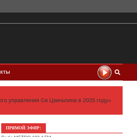
АКТЫ
о управления Си Цзиньпина в 2025 году»
ПРЯМОЙ ЭФИР: