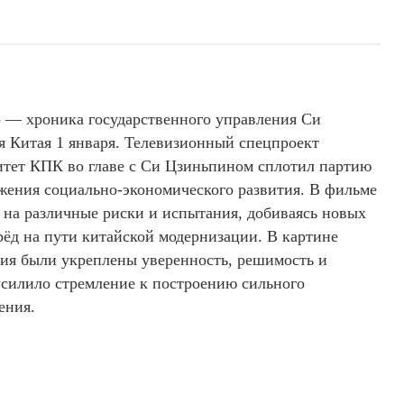
— хроника государственного управления Си
я Китая 1 января. Телевизионный спецпроект
итет КПК во главе с Си Цзиньпином сплотил партию
жения социально-экономического развития. В фильме
 на различные риски и испытания, добиваясь новых
рёд на пути китайской модернизации. В картине
ития были укреплены уверенность, решимость и
 усилило стремление к построению сильного
ения.