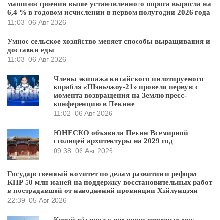
машиностроения выше установленного порога выросла на
6,4 % в годовом исчислении в первом полугодии 2026 года
11:03
06 Авг 2026
Умное сельское хозяйство меняет способы выращивания и
доставки еды
11:03
06 Авг 2026
Члены экипажа китайского пилотируемого
корабля «Шэньчжоу-21» провели первую с
момента возвращения на Землю пресс-
конференцию в Пекине
11:02
06 Авг 2026
ЮНЕСКО объявила Пекин Всемирной
столицей архитектуры на 2029 год
09:38
06 Авг 2026
Государственный комитет по делам развития и реформ
КНР 50 млн юаней на поддержку восстановительных работ
в пострадавшей от наводнений провинции Хэйлунцзян
22:39
05 Авг 2026
Китай объявил о введении ответных мер