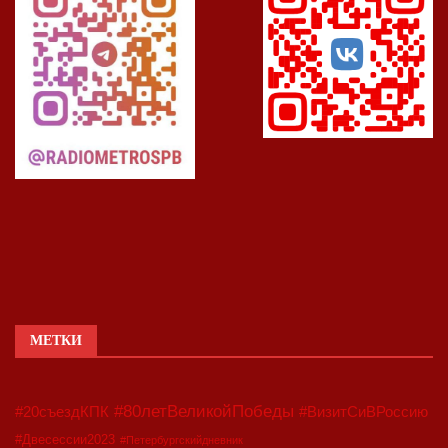
МЕТКИ
#80летВеликойПобеды
#20съездКПК
#ВизитСиВРоссию
#Двесессии2023
#Петербургскийдневник