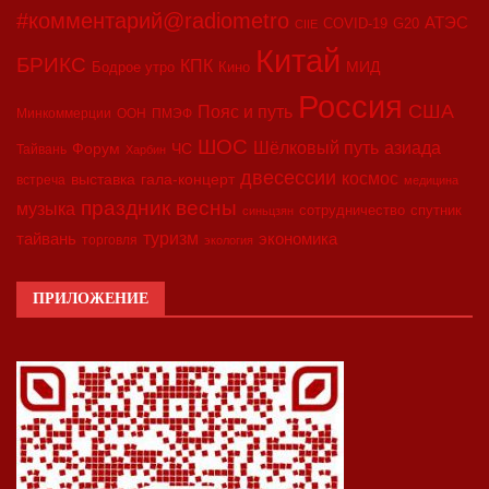
#комментарий@radiometro
АТЭС
COVID-19
G20
CIIE
Китай
БРИКС
КПК
МИД
Бодрое утро
Кино
Россия
США
Пояс и путь
Минкоммерции
ООН
ПМЭФ
ШОС
азиада
Шёлковый путь
Форум
ЧС
Тайвань
Харбин
двесессии
космос
выставка
гала-концерт
встреча
медицина
праздник весны
музыка
сотрудничество
спутник
синьцзян
туризм
экономика
тайвань
торговля
экология
ПРИЛОЖЕНИЕ