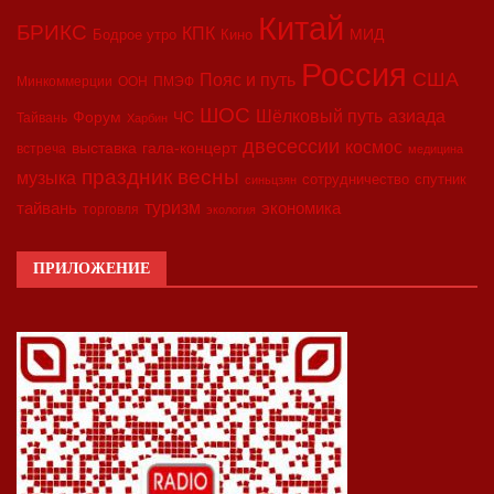
Китай
БРИКС
КПК
МИД
Бодрое утро
Кино
Россия
США
Пояс и путь
Минкоммерции
ООН
ПМЭФ
ШОС
азиада
Шёлковый путь
Форум
ЧС
Тайвань
Харбин
двесессии
космос
выставка
гала-концерт
встреча
медицина
праздник весны
музыка
сотрудничество
спутник
синьцзян
туризм
экономика
тайвань
торговля
экология
ПРИЛОЖЕНИЕ