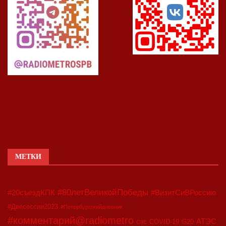
МЕТКИ
#80летВеликойПобеды
#20съездКПК
#ВизитСиВРоссию
#Двесессии2023
#Петербургскийдневник
#комментарий@radiometro
АТЭС
COVID-19
G20
CIIE