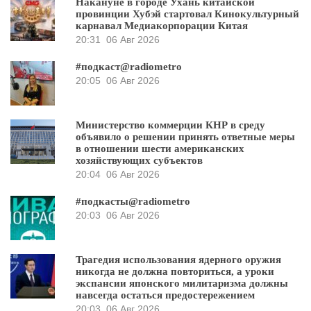
Накануне в городе Ухань китайской
провинции Хубэй стартовал Кинокультурный
карнавал Медиакорпорации Китая
20:31
06 Авг 2026
#подкаст@radiometro
20:05
06 Авг 2026
Министерство коммерции КНР в среду
объявило о решении принять ответные меры
в отношении шести американских
хозяйствующих субъектов
20:04
06 Авг 2026
#подкасты@radiometro
20:03
06 Авг 2026
Трагедия использования ядерного оружия
никогда не должна повториться, а уроки
экспансии японского милитаризма должны
навсегда остаться предостережением
20:03
06 Авг 2026