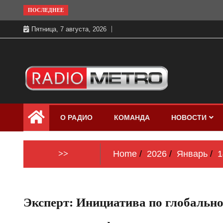
Skip
ПОСЛЕДНЕЕ
to
Пятница, 7 августа, 2026
content
Слушать онлайн и на 102.4 FM
Радио МЕТРО
бесплатно в хорошем качестве Санкт-
О РАДИО
КОМАНДА
НОВОСТИ
Петербург и Россия
>>
Home
2026
Январь
1
Эксперт: Инициатива по глобаль