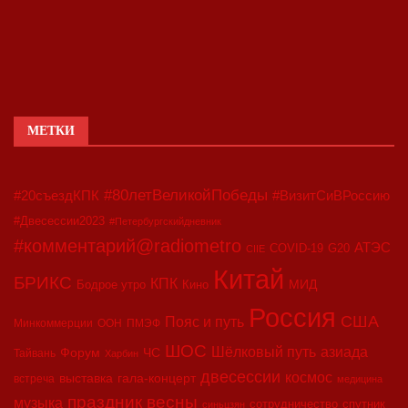
МЕТКИ
#80летВеликойПобеды
#20съездКПК
#ВизитСиВРоссию
#Двесессии2023
#Петербургскийдневник
#комментарий@radiometro
АТЭС
COVID-19
G20
CIIE
Китай
БРИКС
КПК
МИД
Бодрое утро
Кино
Россия
США
Пояс и путь
Минкоммерции
ООН
ПМЭФ
ШОС
азиада
Шёлковый путь
Форум
ЧС
Тайвань
Харбин
двесессии
космос
выставка
гала-концерт
встреча
медицина
праздник весны
музыка
сотрудничество
спутник
синьцзян