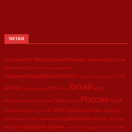
МЕТКИ
#80летВеликойПобеды
#20съездКПК
#ВизитСиВРоссию
#Двесессии2023
#Петербургскийдневник
#комментарий@radiometro
АТЭС
COVID-19
G20
CIIE
Китай
БРИКС
КПК
МИД
Бодрое утро
Кино
Россия
США
Пояс и путь
Минкоммерции
ООН
ПМЭФ
ШОС
азиада
Шёлковый путь
Форум
ЧС
Тайвань
Харбин
двесессии
космос
выставка
гала-концерт
встреча
медицина
праздник весны
музыка
сотрудничество
спутник
синьцзян