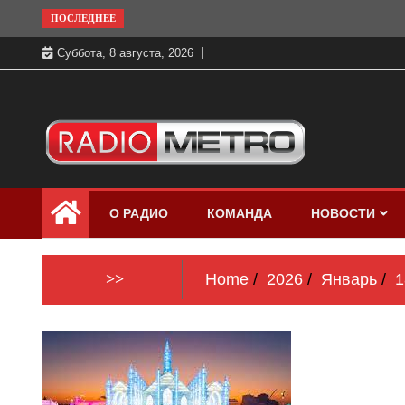
Skip
ПОСЛЕДНЕЕ
to
Суббота, 8 августа, 2026
content
Слушать онлайн и на 102.4 FM
Радио МЕТРО
бесплатно в хорошем качестве Санкт-
О РАДИО
КОМАНДА
НОВОСТИ
Петербург и Россия
>>
Home
2026
Январь
1