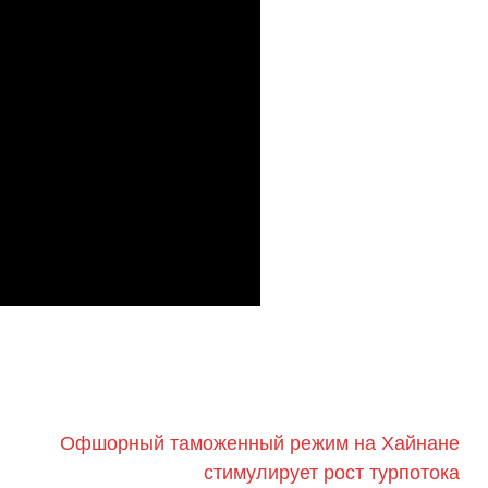
Офшорный таможенный режим на Хайнане
стимулирует рост турпотока