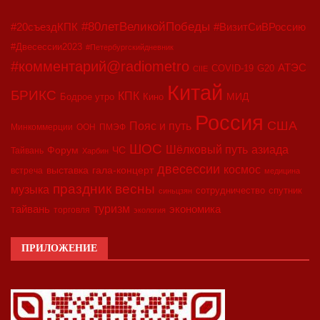
#80летВеликойПобеды
#20съездКПК
#ВизитСиВРоссию
#Двесессии2023
#Петербургскийдневник
#комментарий@radiometro
АТЭС
COVID-19
G20
CIIE
Китай
БРИКС
КПК
МИД
Бодрое утро
Кино
Россия
США
Пояс и путь
Минкоммерции
ООН
ПМЭФ
ШОС
азиада
Шёлковый путь
Форум
ЧС
Тайвань
Харбин
двесессии
космос
выставка
гала-концерт
встреча
медицина
праздник весны
музыка
сотрудничество
спутник
синьцзян
туризм
экономика
тайвань
торговля
экология
ПРИЛОЖЕНИЕ