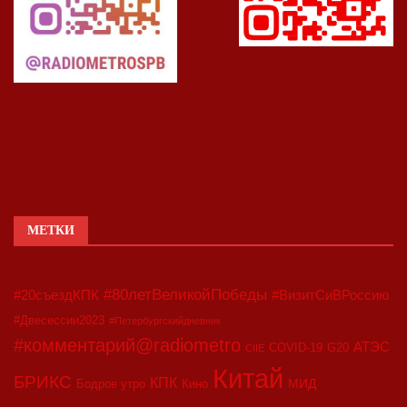
МЕТКИ
#80летВеликойПобеды
#20съездКПК
#ВизитСиВРоссию
#Двесессии2023
#Петербургскийдневник
#комментарий@radiometro
АТЭС
COVID-19
G20
CIIE
Китай
БРИКС
КПК
МИД
Бодрое утро
Кино