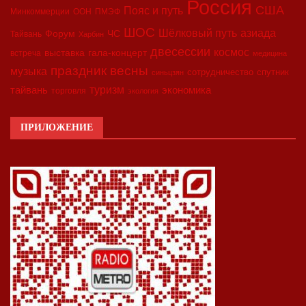
Россия
США
Пояс и путь
Минкоммерции
ООН
ПМЭФ
ШОС
азиада
Шёлковый путь
Форум
ЧС
Тайвань
Харбин
двесессии
космос
выставка
гала-концерт
встреча
медицина
праздник весны
музыка
сотрудничество
спутник
синьцзян
туризм
экономика
тайвань
торговля
экология
ПРИЛОЖЕНИЕ