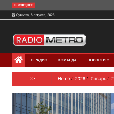
Skip
ПОСЛЕДНЕЕ
to
Суббота, 8 августа, 2026
content
Слушать онлайн и на 102.4 FM
Радио МЕТРО
бесплатно в хорошем качестве Санкт-
О РАДИО
КОМАНДА
НОВОСТИ
Петербург и Россия
>>
Home
2026
Январь
2